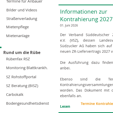
Termine für Anbauer
Bilder und Videos
Informationen zur
Kontrahierung 2027
Straßenverladung
01. Juni 2026
Mietenpflege
Der Verband Süddeutscher 
Mietenanlage
e.V. (VSZ), dessen Lande
Südzucker AG haben sich auf 
neuen ZR-Liefervertrags 2027 v
Rund um die Rübe
Rübenfax RSZ
Die Ausführung dazu finde
Monitoring Blattkrankh.
anbei.
SZ Rohstoffportal
Ebenso sind die Te
Kontrahierungsversammlung
SZ Beratung (BISZ)
worden. Das Dokument mit 
Carbokalk
ebenfalls an.
Bodengesundheitsdienst
Termine Kontrahi
Lesen