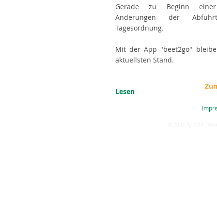
Gerade zu Beginn eine
Änderungen der Abfuhr
Tagesordnung.
Mit der App "beet2go" bleibe
aktuellsten Stand.
Zu
Lesen
Impr
BMG Donau-Lech eG | Joseph-von-Fraunhofer-Str. 2 | 86551 Aichach | Tel:
© 2022 by BMG Donau