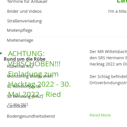
Termine für Anbauer
Bilder und Videos
I'm a title
Straßenverladung
Mietenpflege
Mietenanlage
ACHTUNG:
Der MR Wittelsbach
den SRS Hermann Ri
Rund um die Rübe
VERSCHOBEN!!!
Hacktag 2022 am Die
Rübenfax RSZ
Einladung zum
Monitoring Blattkrankh.
Der Schlag befindet
Hacktag 2022 - 30.
Ortsverbindungsstr
SZ Rohstoffportal
Mai 2022 - Ried
SZ Beratung (BISZ)
12. Mai 2022
Carbokalk
Read More
Bodengesundheitsdienst