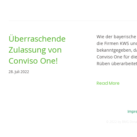
Überraschende
Wie der bayerische
die Firmen KWS un
Zulassung von
bekanntgegeben, da
Conviso One für di
Conviso One!
Rüben überarbeite
28. Juli 2022
Read More
Impr
BMG Donau-Lech eG | Joseph-von-Fraunhofer-Str. 2 | 86551 Aichach | Tel:
© 2022 by BMG Donau